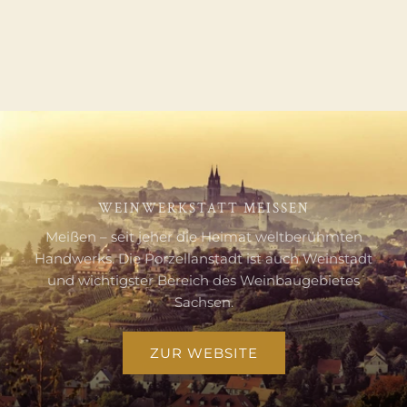
WEINWERKSTATT MEISSEN
Meißen – seit jeher die Heimat weltberühmten
Handwerks. Die Porzellanstadt ist auch Weinstadt
und wichtigster Bereich des Weinbaugebietes
Sachsen.
ZUR WEBSITE