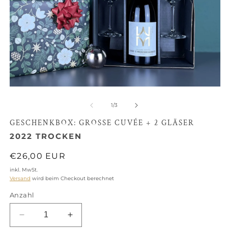
Medien
M
1
2
in
in
von
1
/
3
Modal
M
öffnen
öf
GESCHENKBOX: GROSSE CUVÉE + 2 GLÄSER
2022
TROCKEN
Normaler
€26,00 EUR
Preis
inkl. MwSt.
Versand
wird beim Checkout berechnet
Anzahl
Verringere
Erhöhe