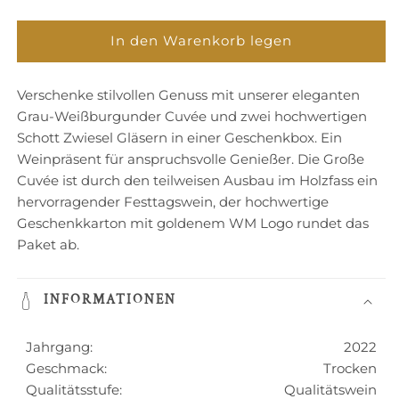
die
die
Menge
Menge
für
für
In den Warenkorb legen
Geschenkbox:
Geschenkbox:
Große
Große
Verschenke stilvollen Genuss mit unserer eleganten
Cuvée
Cuvée
+
+
Grau-Weißburgunder Cuvée und zwei hochwertigen
2
2
Schott Zwiesel Gläsern in einer Geschenkbox. Ein
Gläser
Gläser
Weinpräsent für anspruchsvolle Genießer. Die Große
Cuvée ist durch den teilweisen Ausbau im Holzfass ein
hervorragender Festtagswein, der hochwertige
Geschenkkarton mit goldenem WM Logo rundet das
Paket ab.
INFORMATIONEN
Jahrgang:
2022
Geschmack:
Trocken
Qualitätsstufe:
Qualitätswein